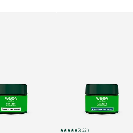
5
( 22 )
out of 5 stars rated by 46 customers
Current rating: 5 out of 5 stars rated by 2