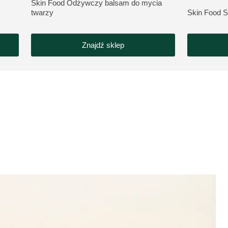
Skin Food Odżywczy balsam do mycia
ZOBACZ PRODUKT:
twarzy
Skin Food 
ZOBACZ PR
Znajdź sklep