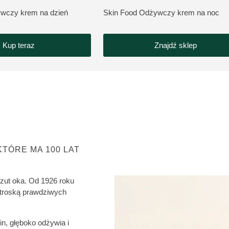
wczy krem na dzień
Skin Food Odżywczy krem na noc
UKT:
ZOBACZ PRODUKT:
Kup teraz
Znajdź sklep
TÓRE MA 100 LAT
rzut oka. Od 1926 roku
 troską prawdziwych
n, głęboko odżywia i