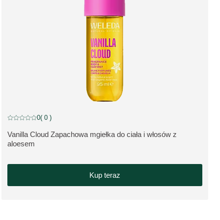
NEW
0
( 0 )
Current rating: 0 out of 5 stars rated by 0 customers
Vanilla Cloud Zapachowa mgiełka do ciała i włosów z
ZOBACZ PRODUKT:
aloesem
Kup teraz