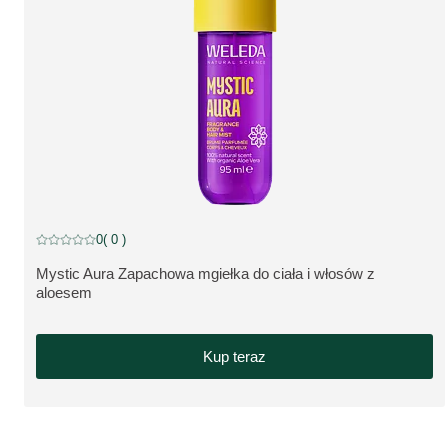
NEW
0
( 0 )
Current rating: 0 out of 5 stars rated by 0 customers
Mystic Aura Zapachowa mgiełka do ciała i włosów z
ZOBACZ PRODUKT:
aloesem
Kup teraz