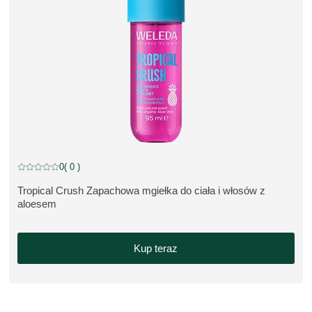
NEW
0
( 0 )
Current rating: 0 out of 5 stars rated by 0 customers
Tropical Crush Zapachowa mgiełka do ciała i włosów z
ZOBACZ PRODUKT:
aloesem
Kup teraz