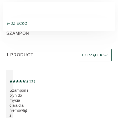
Przejdź do głównej treści
DZIECKO
SZAMPON
Sortuj według Immedi
1 PRODUCT
PORZĄDEK
5
( 33 )
Current rating: 5 out of 5 stars rated by 33 customers
Szampon i
płyn do
mycia
ciała dla
ZOBACZ PRODUKT:
niemowląt
z