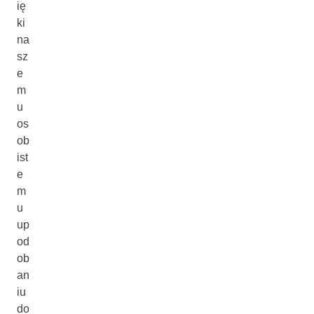
ię
ki
na
sz
e
m
u
os
ob
ist
e
m
u
up
od
ob
an
iu
do