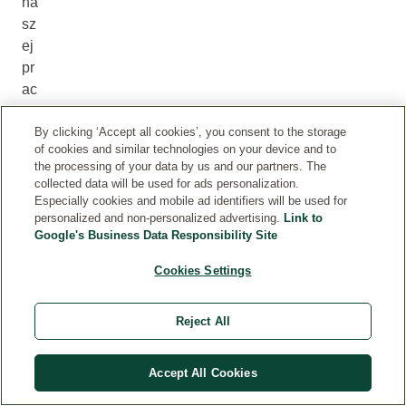
na
sz
ej
pr
ac
y.
S
By clicking ‘Accept all cookies’, you consent to the storage
of cookies and similar technologies on your device and to
wt
the processing of your data by us and our partners. The
or
collected data will be used for ads personalization.
ze
Especially cookies and mobile ad identifiers will be used for
personalized and non-personalized advertising.
Link to
ni
Google's Business Data Responsibility Site
e
ho
Cookies Settings
lis
ty
Reject All
cz
ne
go
Accept All Cookies
za