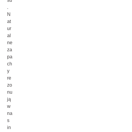
su
.
N
at
ur
al
ne
za
pa
ch
y
re
zo
nu
ją
w
na
s
in