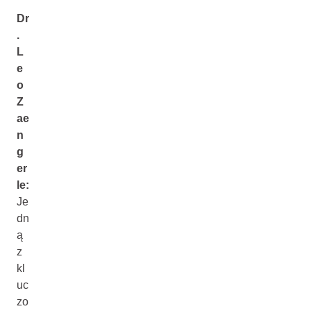
Dr
.
L
e
o
Z
ae
n
g
er
le:
Je
dn
ą
z
kl
uc
zo