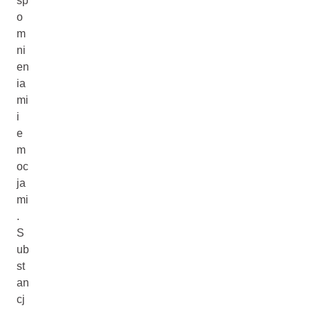
sp
o
m
ni
en
ia
mi
i
e
m
oc
ja
mi
.
S
ub
st
an
cj