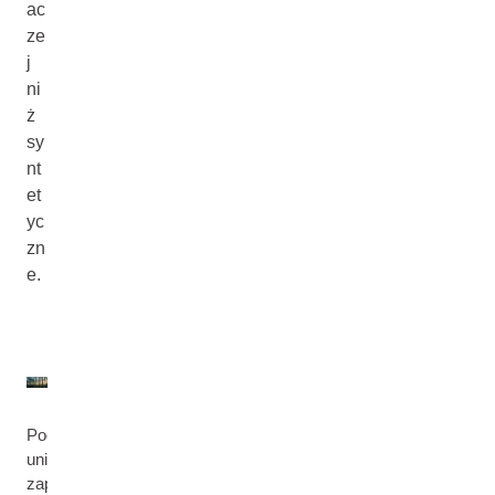
ac
ze
j
ni
ż
sy
nt
et
yc
zn
e.
Poczuj
unikalny
zapach