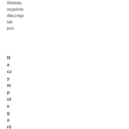
Weleda,
wyjaśnia
dlaczego
tak
jest.
N
a
cz
y
m
p
ol
e
g
a
ró