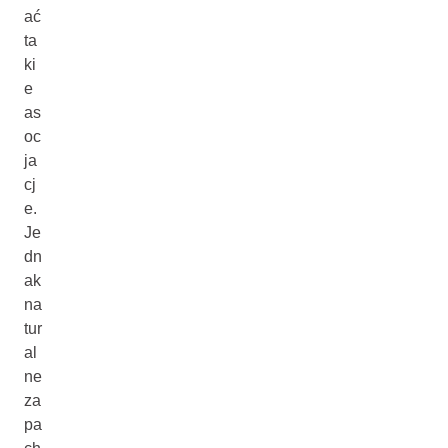
ać
ta
ki
e
as
oc
ja
cj
e.
Je
dn
ak
na
tur
al
ne
za
pa