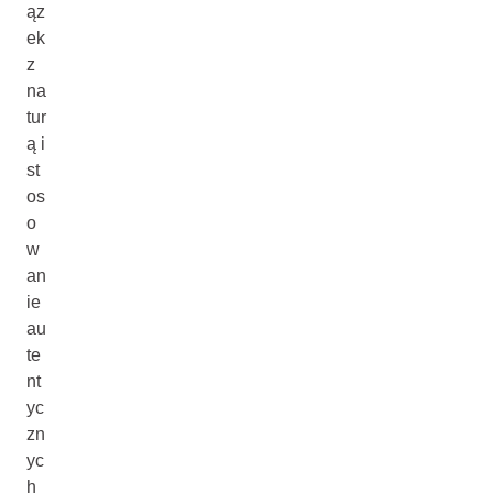
ąz
ek
z
na
tur
ą i
st
os
o
w
an
ie
au
te
nt
yc
zn
yc
h