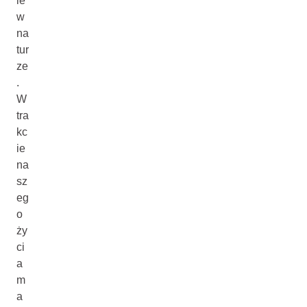
ie
w
na
tur
ze
.
W
tra
kc
ie
na
sz
eg
o
ży
ci
a
m
a