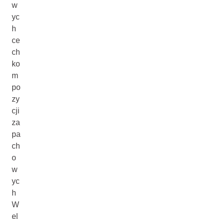
w
yc
h
ce
ch
ko
m
po
zy
cji
za
pa
ch
o
w
yc
h
W
el