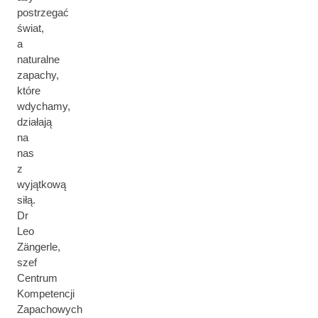
postrzegać
świat,
a
naturalne
zapachy,
które
wdychamy,
działają
na
nas
z
wyjątkową
siłą.
Dr
Leo
Zängerle,
szef
Centrum
Kompetencji
Zapachowych