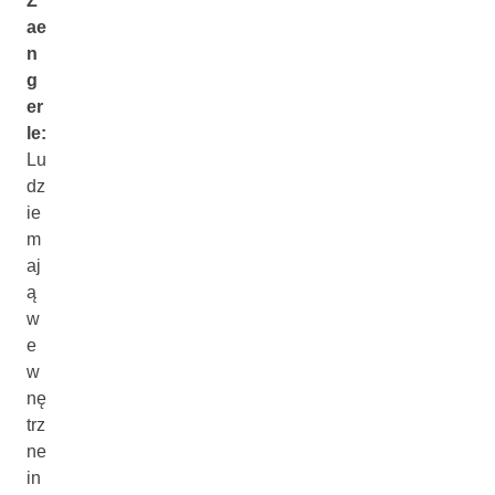
Z
ae
n
g
er
le:
Lu
dz
ie
m
aj
ą
w
e
w
nę
trz
ne
in