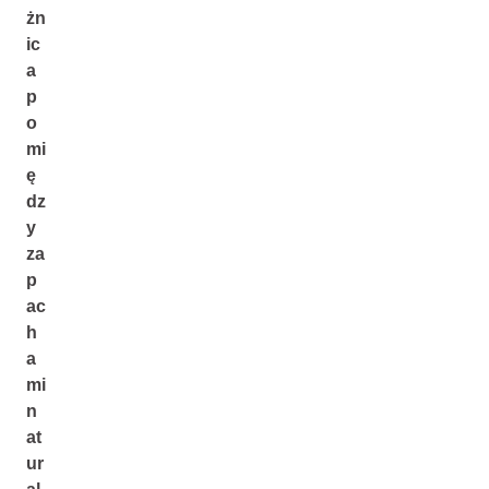
żn
ic
a
p
o
mi
ę
dz
y
za
p
ac
h
a
mi
n
at
ur