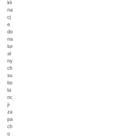
kli
na
cj
e
do
na
tur
al
ny
ch
su
bs
ta
nc
ji
za
pa
ch
o