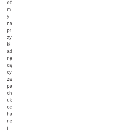
eź
m
y
na
pr
zy
kł
ad
nę
cą
cy
za
pa
ch
uk
oc
ha
ne
j