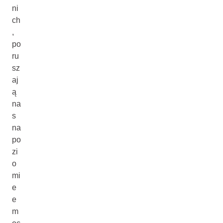
ni
ch
,
po
ru
sz
aj
ą
na
s
na
po
zi
o
mi
e
e
m