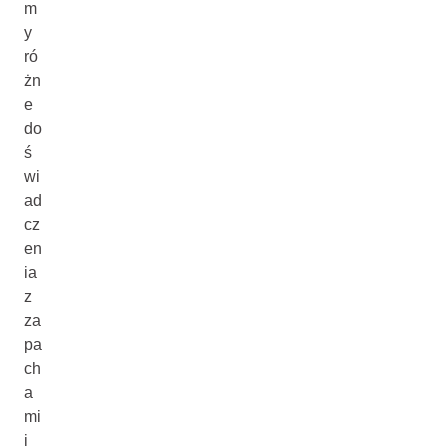
m
y
ró
żn
e
do
ś
wi
ad
cz
en
ia
z
za
pa
ch
a
mi
i