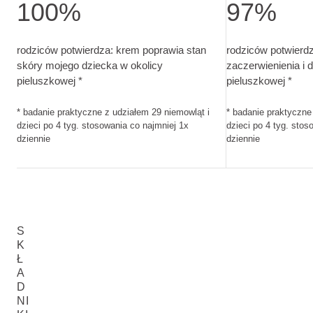
100%
97%
rodziców potwierdza: krem poprawia stan skóry mojego dziec
rodziców potwierd
rodziców potwierdza: krem poprawia stan
rodziców potwierd
skóry mojego dziecka w okolicy
zaczerwienienia i 
pieluszkowej *
pieluszkowej *
* badanie praktyczne z udziałem 29 niemowląt i
* badanie praktyczne
dzieci po 4 tyg. stosowania co najmniej 1x
dzieci po 4 tyg. stos
dziennie
dziennie
S
K
Ł
A
D
NI