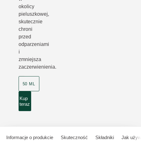
okolicy
pieluszkowej,
skutecznie
chroni
przed
odparzeniami
i
zmniejsza
zaczerwienienia.
50 ML
Kup
teraz
Informacje o produkcie
Skuteczność
Składniki
Jak uży