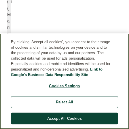
t
t
(
M
a
ri
s
S
By clicking ‘Accept all cookies’, you consent to the storage
al
of cookies and similar technologies on your device and to
)
the processing of your data by us and our partners. The
collected data will be used for ads personalization.
Especially cookies and mobile ad identifiers will be used for
O
O
personalized and non-personalized advertising.
Link to
le
e
Google's Business Data Responsibility Site
j
n
Cookies Settings
z
o
w
t
ie
h
Reject All
si
e
oł
r
Accept All Cookies
k
a
a
B