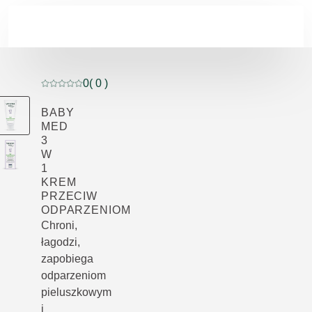
Przejdź do głównej treści
0
( 0 )
Current rating: 0 out of 5 stars rated by 0 customers
BABY
MED
3
W
1
KREM
PRZECIW
ODPARZENIOM
Chroni,
łagodzi,
zapobiega
odparzeniom
pieluszkowym
i