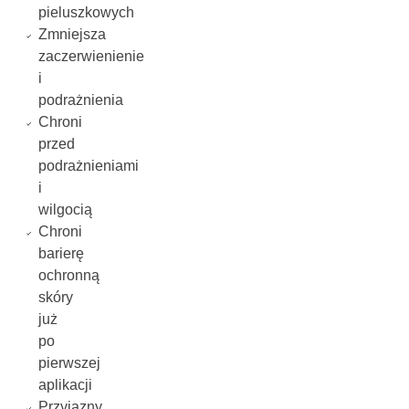
pieluszkowych
Zmniejsza
zaczerwienienie
i
podrażnienia
Chroni
przed
podrażnieniami
i
wilgocią
Chroni
barierę
ochronną
skóry
już
po
pierwszej
aplikacji
Przyjazny