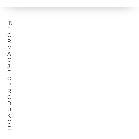
IN
F
O
R
M
A
C
J
E
O
P
R
O
D
U
K
CI
E