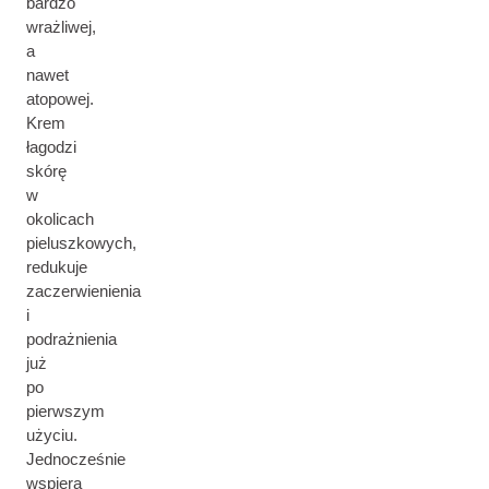
bardzo
wrażliwej,
a
nawet
atopowej.
Krem
łagodzi
skórę
w
okolicach
pieluszkowych,
redukuje
zaczerwienienia
i
podrażnienia
już
po
pierwszym
użyciu.
Jednocześnie
wspiera