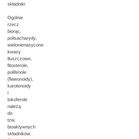
składniki
Ogólnie
rzecz
biorąc,
polisacharydy,
wielonienasycone
kwasy
tłuszczowe,
fitosterole,
polifenole
(flawonoidy),
karotenoidy
i
tokoferole
należą
do
tzw.
bioaktywnych
składników.