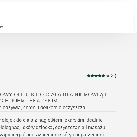
im
5
( 2 )
Current rating: 5 out of
WY OLEJEK DO CIAŁA DLA NIEMOWLĄT I
AGIETKIEM LEKARSKIM
odżywia, chroni i delikatnie oczyszcza
lejek do ciała z nagietkiem lekarskim idealnie
pielęgnacji skóry dziecka, oczyszczania i masażu.
zapobiegać podrażnieniom skóry i odparzeniom