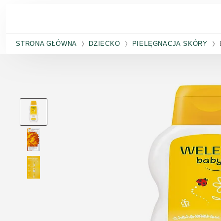
Przejdź do głównej treści
STRONA GŁÓWNA
DZIECKO
PIELĘGNACJA SKÓRY