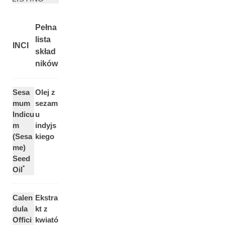
Pełna
lista
INCI
skład
ników
Sesa
Olej z
mum
sezam
Indicu
u
m
indyjs
(Sesa
kiego
me)
Seed
*
Oil
Calen
Ekstra
dula
kt z
Offici
kwiató