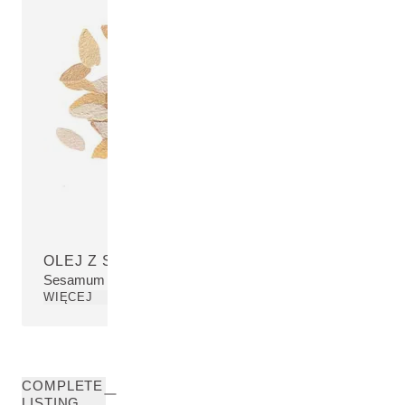
OLEJ Z SEZAMU INDYJSKIEGO
Sesamum Indicum (Sesame) Seed Oil
WIĘCEJ
COMPLETE
LISTING