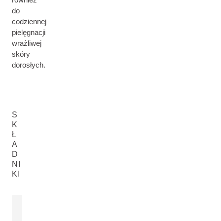
do
codziennej
pielęgnacji
wrażliwej
skóry
dorosłych.
S
K
Ł
A
D
NI
KI
OLEJ Z SEZAMU
EKSTRAKT 