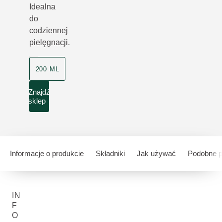
Idealna
do
codziennej
pielęgnacji.
200 ML
Znajdź
sklep
Informacje o produkcie
Składniki
Jak używać
Podobne p
IN
F
O