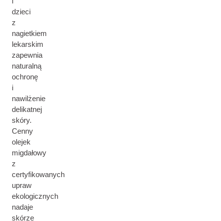
i
dzieci
z
nagietkiem
lekarskim
zapewnia
naturalną
ochronę
i
nawilżenie
delikatnej
skóry.
Cenny
olejek
migdałowy
z
certyfikowanych
upraw
ekologicznych
nadaje
skórze