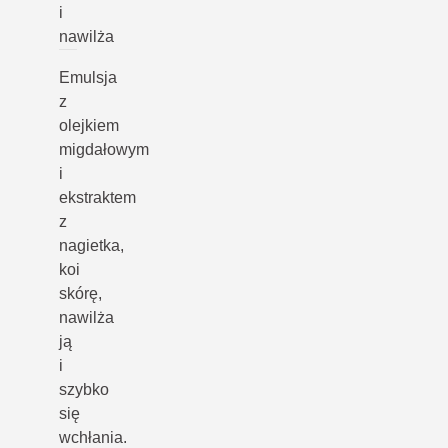
i
nawilża
Emulsja
z
olejkiem
migdałowym
i
ekstraktem
z
nagietka,
koi
skórę,
nawilża
ją
i
szybko
się
wchłania.