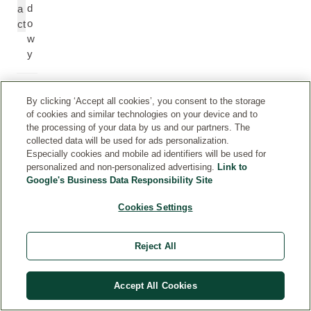
d
a
o
ct
w
y
Li
Li
By clicking ‘Accept all cookies’, you consent to the storage
m
m
of cookies and similar technologies on your device and to
o
o
the processing of your data by us and our partners. The
n
n
collected data will be used for ads personalization.
e
e
Especially cookies and mobile ad identifiers will be used for
personalized and non-personalized advertising.
Link to
n
n
Google's Business Data Responsibility Site
e
Cookies Settings
Li
Li
n
n
Reject All
al
al
ol
o
ol
Accept All Cookies