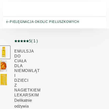
Przejdź do głównej treści
PIELĘGNACJA OKOLIC PIELUSZKOWYCH
5
( 1 )
Current rating: 5 out of 5 stars rated by 1 customers
EMULSJA
DO
CIAŁA
DLA
NIEMOWLĄT
I
DZIECI
Z
NAGIETKIEM
LEKARSKIM
Delikatnie
odżywia