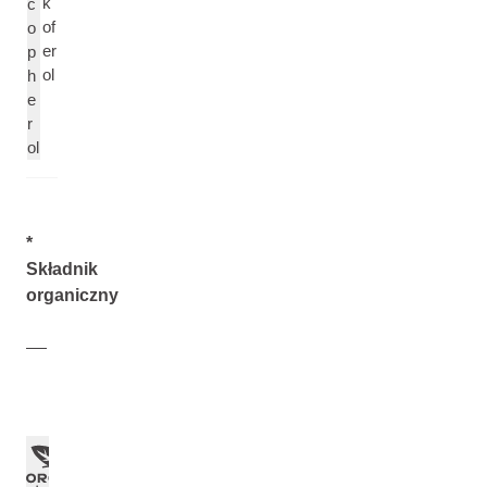
k
c
of
o
er
p
ol
h
e
r
ol
*
Składnik
organiczny