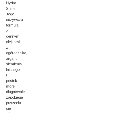
Hydra
Shine!
Jego
odżywcza
formuła
z
cennymi
olejkami
z
ogórecznika,
arganu,
siemienia
lnianego
i
pestek
moreli
długotrwale
zapobiega
puszeniu
się