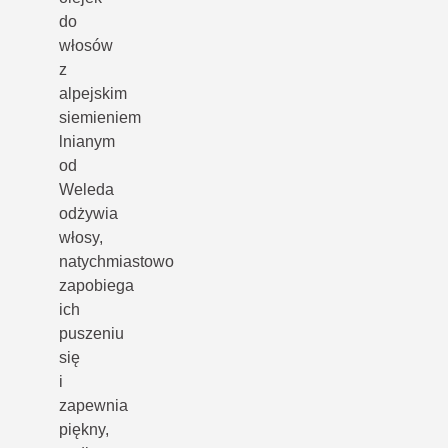
do
włosów
z
alpejskim
siemieniem
lnianym
od
Weleda
odżywia
włosy,
natychmiastowo
zapobiega
ich
puszeniu
się
i
zapewnia
piękny,