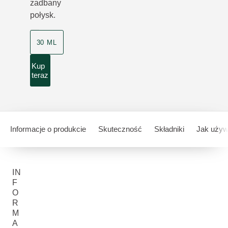
zadbany
połysk.
30 ML
Kup
teraz
Informacje o produkcie
Skuteczność
Składniki
Jak uży
IN
F
O
R
M
A