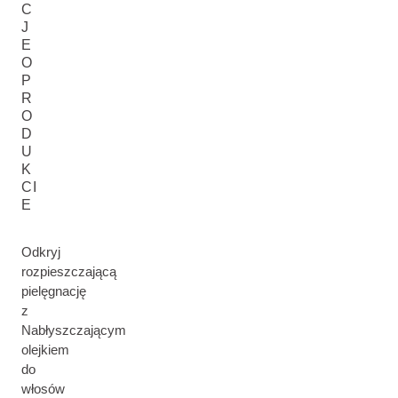
C
J
E
O
P
R
O
D
U
K
CI
E
Odkryj
rozpieszczającą
pielęgnację
z
Nabłyszczającym
olejkiem
do
włosów