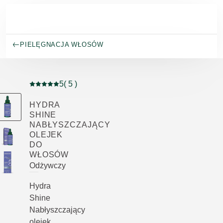
Przejdź do głównej treści
PIELĘGNACJA WŁOSÓW
5
( 5 )
Current rating: 5 out of 5 stars rated by 5 customers
HYDRA
SHINE
NABŁYSZCZAJĄCY
OLEJEK
DO
WŁOSÓW
Odżywczy
Hydra
Shine
Nabłyszczający
olejek