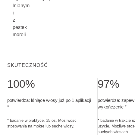
lnianym
i
z
pestek
moreli
SKUTECZNOŚĆ
100%
97%
potwierdza: lśniące włosy już po 1 aplikacji. badanie w pra
potwierdza: zape
potwierdza: lśniące włosy już po 1 aplikacji
potwierdza: zapewn
*
wykończenie *
* badanie w praktyce, 35 os. Możliwość
* badanie w trakcie u
stosowania na mokre lub suche włosy.
użycie. Możliwe sto
suchych włosach.