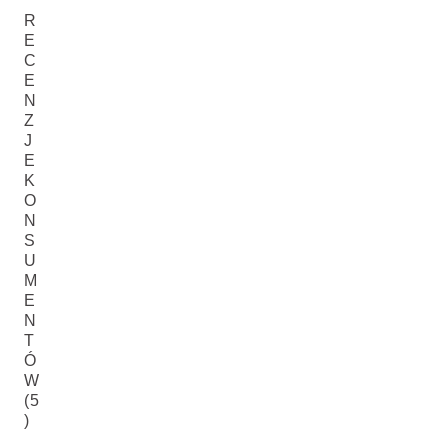
R
E
C
E
N
Z
J
E
K
O
N
S
U
M
E
N
T
Ó
W
(5
)