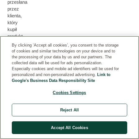
przesłana
przez
klienta,
który
kupił
produkt
za
By clicking ‘Accept all cookies’, you consent to the storage
pośrednictwem
of cookies and similar technologies on your device and to
naszego
the processing of your data by us and our partners. The
collected data will be used for ads personalization.
sklepu
Especially cookies and mobile ad identifiers will be used for
internetowego
personalized and non-personalized advertising.
Link to
lub
Google's Business Data Responsibility Site
możemy
w
Cookies Settings
inny
sposób
Reject All
zapewnić,
że
otrzymał
Accept All Cookies
on
produkt