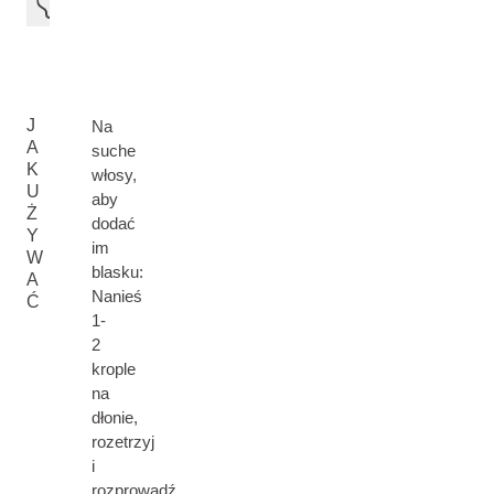
J
Na
A
suche
K
włosy,
U
aby
Ż
dodać
Y
im
W
blasku:
A
Nanieś
Ć
1-
2
krople
na
dłonie,
rozetrzyj
i
rozprowadź