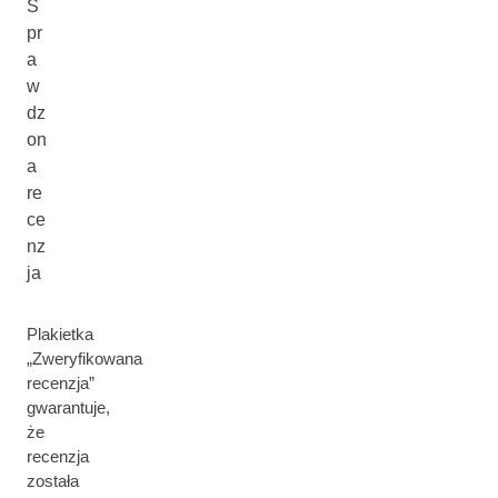
S
pr
a
w
dz
on
a
re
ce
nz
ja
Plakietka
„Zweryfikowana
recenzja”
gwarantuje,
że
recenzja
została