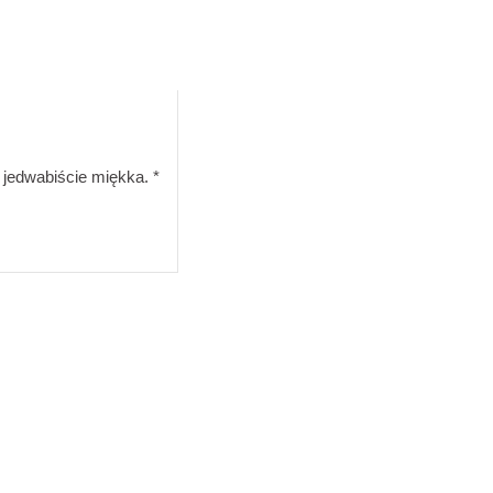
ach
est jedwabiście miękka.. Samoocena po 28 dniach
t jedwabiście miękka. *