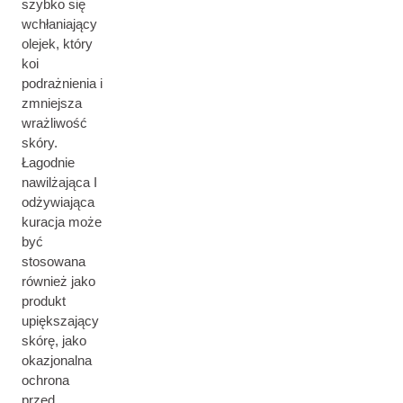
szybko się
wchłaniający
olejek, który
koi
podrażnienia i
zmniejsza
wrażliwość
skóry.
Łagodnie
nawilżająca I
odżywiająca
kuracja może
być
stosowana
również jako
produkt
upiększający
skórę, jako
okazjonalna
ochrona
przed