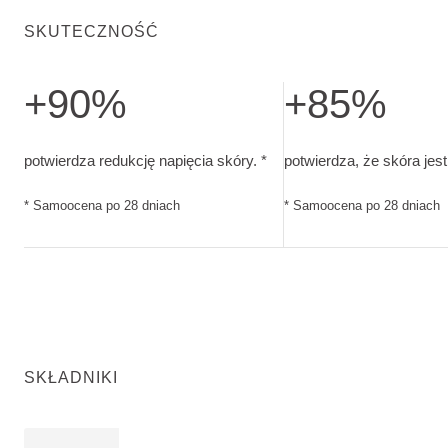
SKUTECZNOŚĆ
+90%
+85%
potwierdza redukcję napięcia skóry.. Samoocena po 28 dni
potwierdza, że skóra j
potwierdza redukcję napięcia skóry. *
potwierdza, że skóra jes
* Samoocena po 28 dniach
* Samoocena po 28 dniach
SKŁADNIKI