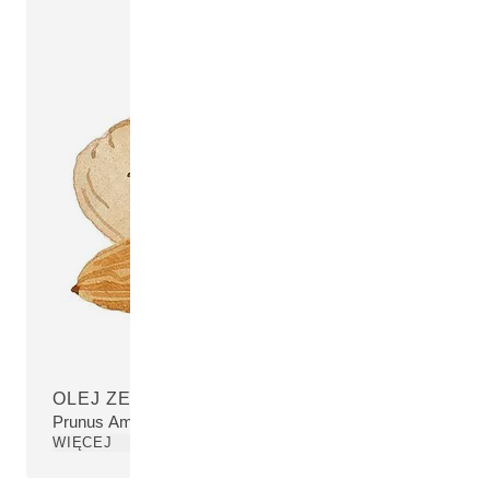
OLEJ ZE SŁODKICH MIGDAŁÓW
Prunus Amygdalus Dulcis (Sweet Almond) Oil
WIĘCEJ