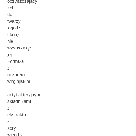
oczyszczający
żel
do
twarzy
łagodzi
skórę,
nie
wysuszając
jej.
Formuła
z
oczarem
wirginijskim
i
antybakteryjnymi
składnikami
z
ekstraktu
z
kory
wierzby