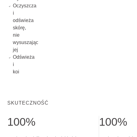
Oczyszcza
i
odświeża
skórę,
nie
wysuszając
jej
Odświeża
i
koi
SKUTECZNOŚĆ
100%
100%
zgadza się: delikatnie, ale dokładnie oczyszcza skórę. Bad
zgadza się: reduk