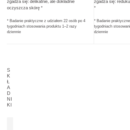
zgadza się: delikatnie, ale dokładnie
zgadza się: reduku
oczyszcza skórę *
*
* Badanie praktyczne z udziałem 22 osób po 4
* Badanie praktyczne
tygodniach stosowania produktu 1–2 razy
tygodniach stosowani
dziennie
dziennie
S
K
Ł
A
D
NI
KI
WILLOW BARK EXTRACT
PAPRASTIE