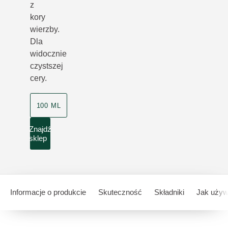
z
kory
wierzby.
Dla
widocznie
czystszej
cery.
100 ML
Znajdź
sklep
Informacje o produkcie
Skuteczność
Składniki
Jak uży