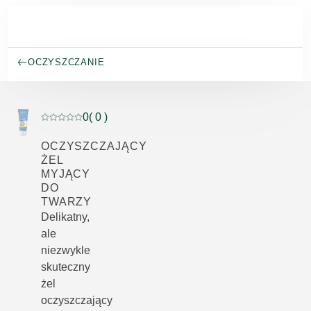
Przejdź do głównej treści
OCZYSZCZANIE
0
( 0 )
Current rating: 0 out of 5 stars rated by 0 customers
OCZYSZCZAJĄCY
ŻEL
MYJĄCY
DO
TWARZY
Delikatny,
ale
niezwykle
skuteczny
żel
oczyszczający