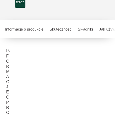
teraz
Informacje o produkcie
Skuteczność
Składniki
Jak uży
IN
F
O
R
M
A
C
J
E
O
P
R
O