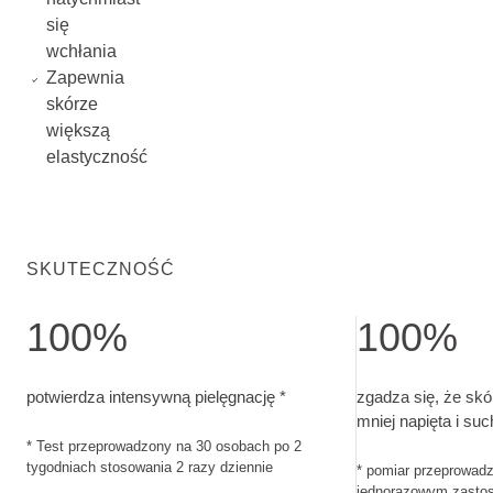
się
wchłania
Zapewnia
skórze
większą
elastyczność
SKUTECZNOŚĆ
100%
100%
potwierdza intensywną pielęgnację. Test przeprowadzony n
zgadza się, że s
potwierdza intensywną pielęgnację *
zgadza się, że skór
mniej napięta i suc
* Test przeprowadzony na 30 osobach po 2
tygodniach stosowania 2 razy dziennie
* pomiar przeprowad
jednorazowym zasto