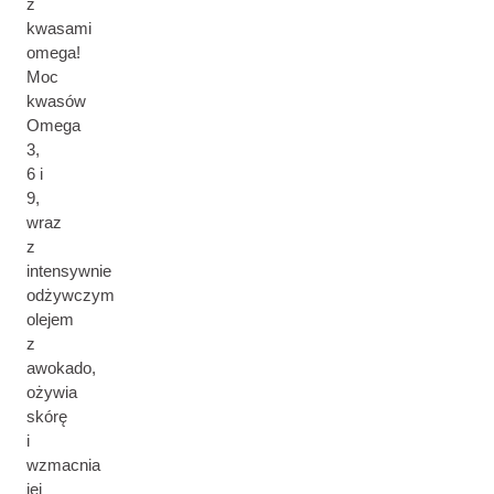
z
kwasami
omega!
Moc
kwasów
Omega
3,
6 i
9,
wraz
z
intensywnie
odżywczym
olejem
z
awokado,
ożywia
skórę
i
wzmacnia
jej