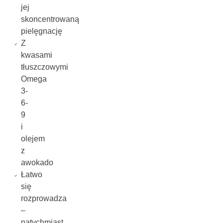
jej
skoncentrowaną
pielęgnację
Z
kwasami
tłuszczowymi
Omega
3-
6-
9
i
olejem
z
awokado
Łatwo
się
rozprowadza
–
natychmiast