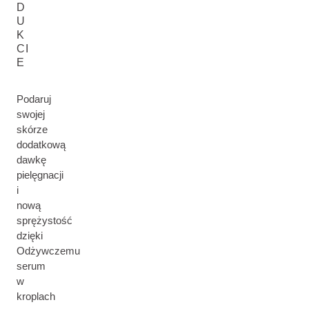
D
U
K
CI
E
Podaruj
swojej
skórze
dodatkową
dawkę
pielęgnacji
i
nową
sprężystość
dzięki
Odżywczemu
serum
w
kroplach