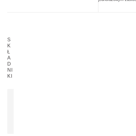
S
K
Ł
A
D
NI
KI
OLEJ Z PESTEK
OLEJ Z PE
SŁONECZNIKA
Helianthus Annuus (Sunflower) Seed
Prunus Armenia
Oil
WIĘCEJ
WIĘCEJ