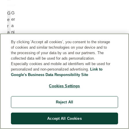
G
G
er
e
a
r
ni
a
ol
ni
By clicking ‘Accept all cookies’, you consent to the storage
ol
of cookies and similar technologies on your device and to
the processing of your data by us and our partners. The
collected data will be used for ads personalization.
O
G
Especially cookies and mobile ad identifiers will be used for
ct
e
personalized and non-personalized advertising.
Link to
a
r
Google's Business Data Responsibility Site
n
a
g
n
Cookies Settings
er
yl
a
A
Reject All
n
c
yl
et
u
at
Accept All Cookies
e