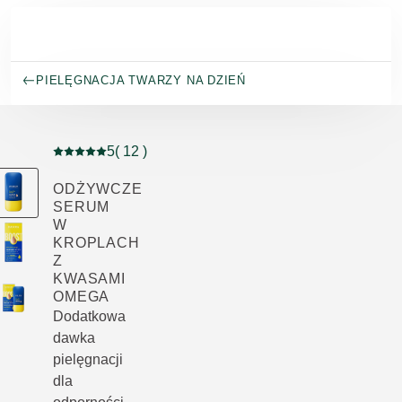
Przejdź do głównej treści
PIELĘGNACJA TWARZY NA DZIEŃ
5
( 12 )
Current rating: 5 out of 5 stars rated by 12 customers
ODŻYWCZE
SERUM
W
KROPLACH
Z
KWASAMI
OMEGA
Dodatkowa
dawka
pielęgnacji
dla