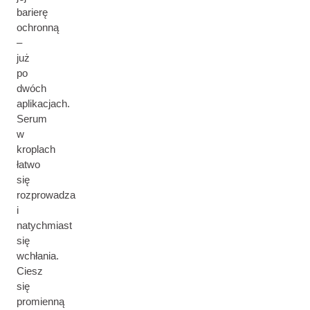
barierę
ochronną
–
już
po
dwóch
aplikacjach.
Serum
w
kroplach
łatwo
się
rozprowadza
i
natychmiast
się
wchłania.
Ciesz
się
promienną