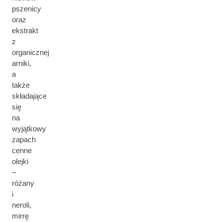
pszenicy
oraz
ekstrakt
z
organicznej
arniki,
a
także
składające
się
na
wyjątkowy
zapach
cenne
olejki
–
różany
i
neroli,
mirrę