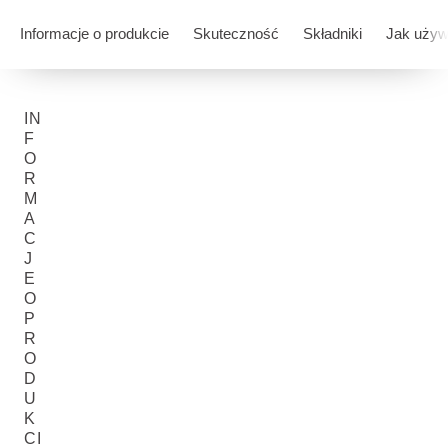
Informacje o produkcie
Skuteczność
Składniki
Jak uży
IN
F
O
R
M
A
C
J
E
O
P
R
O
D
U
K
CI