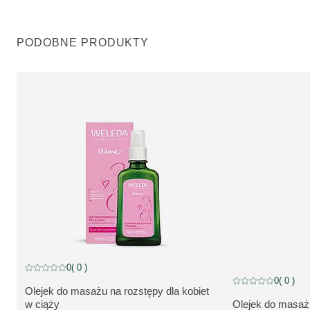
PODOBNE PRODUKTY
0
( 0 )
Current rating: 0 out of 5 stars rated by 0 customers
0
( 0 )
Current rating: 0 o
Olejek do masażu na rozstępy dla kobiet
ZOBACZ PRODUKT:
w ciąży
Olejek do masaż
ZOBACZ PRODU