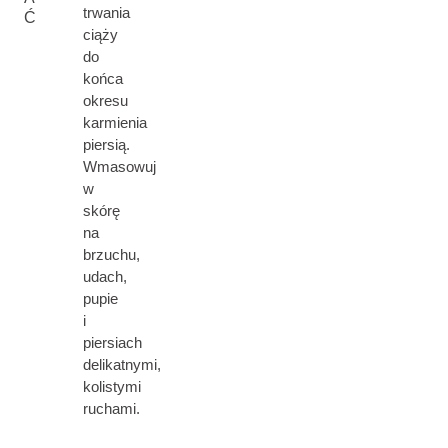
trwania
Ć
ciąży
do
końca
okresu
karmienia
piersią.
Wmasowuj
w
skórę
na
brzuchu,
udach,
pupie
i
piersiach
delikatnymi,
kolistymi
ruchami.