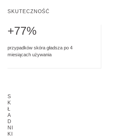
SKUTECZNOŚĆ
+77%
przypadków skóra gładsza po 4 miesiącach używania.
przypadków skóra gładsza po 4
miesiącach używania
S
K
Ł
A
D
NI
KI