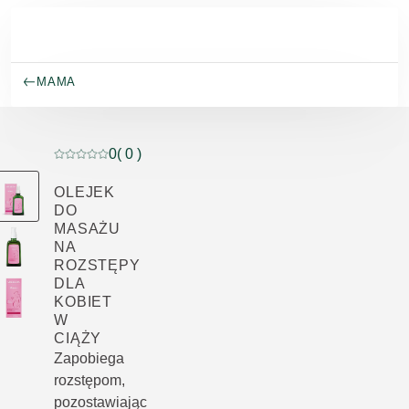
Przejdź do głównej treści
MAMA
0
( 0 )
Current rating: 0 out of 5 stars rated by 0 customers
OLEJEK
DO
MASAŻU
NA
ROZSTĘPY
DLA
KOBIET
W
CIĄŻY
Zapobiega
rozstępom,
pozostawiając