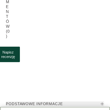
M
E
N
T
Ó
W
(0
)
Napisz
recenzję
PODSTAWOWE INFORMACJE