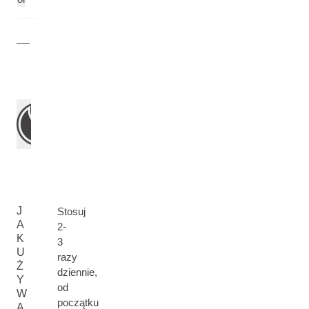
J
Stosuj
A
2-
K
3
U
razy
Ż
dziennie,
Y
od
W
początku
A