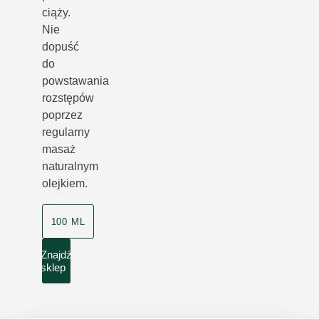
ciąży.
Nie
dopuść
do
powstawania
rozstępów
poprzez
regularny
masaż
naturalnym
olejkiem.
100 ML
Znajdź
sklep