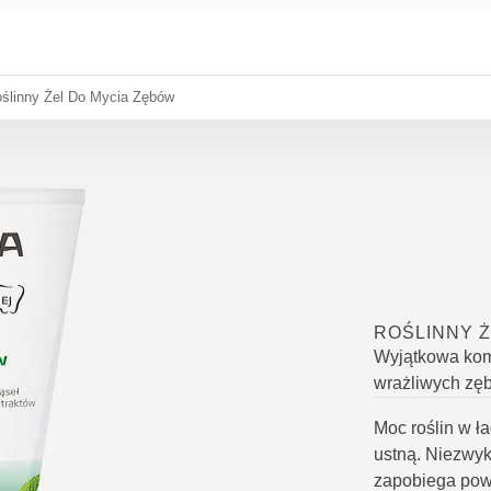
ślinny Żel Do Mycia Zębów
ROŚLINNY Ż
Wyjątkowa komp
wrażliwych zę
Moc roślin w ł
ustną. Niezwyk
zapobiega pow