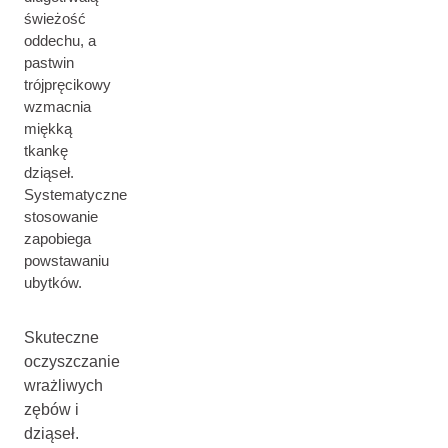
świeżość
oddechu, a
pastwin
trójpręcikowy
wzmacnia
miękką
tkankę
dziąseł.
Systematyczne
stosowanie
zapobiega
powstawaniu
ubytków.
Skuteczne
oczyszczanie
wrażliwych
zębów i
dziąseł.