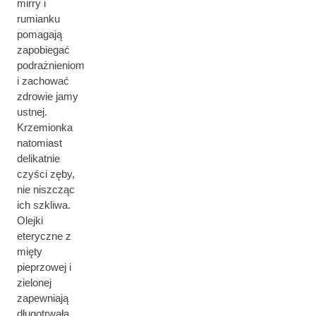
mirry i
rumianku
pomagają
zapobiegać
podrażnieniom
i zachować
zdrowie jamy
ustnej.
Krzemionka
natomiast
delikatnie
czyści zęby,
nie niszcząc
ich szkliwa.
Olejki
eteryczne z
mięty
pieprzowej i
zielonej
zapewniają
długotrwałą