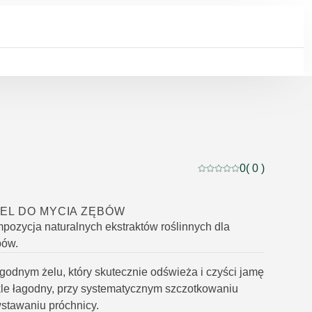
0
( 0 )
Current rating: 0 out of
EL DO MYCIA ZĘBÓW
ozycja naturalnych ekstraktów roślinnych dla
bów.
agodnym żelu, który skutecznie odświeża i czyści jamę
le łagodny, przy systematycznym szczotkowaniu
stawaniu próchnicy.