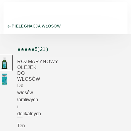
Przejdź do głównej treści
PIELĘGNACJA WŁOSÓW
5
( 21 )
Current rating: 5 out of 5 stars rated by 21 customers
ROZMARYNOWY
OLEJEK
DO
WŁOSÓW
Do
włosów
łamliwych
i
delikatnych
Ten