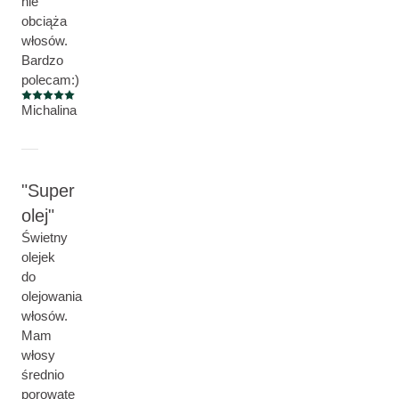
nie
obciąża
włosów.
Bardzo
polecam:)
Current rating: 5 out of 5 stars
Michalina
Super
olej
Świetny
olejek
do
olejowania
włosów.
Mam
włosy
średnio
porowate