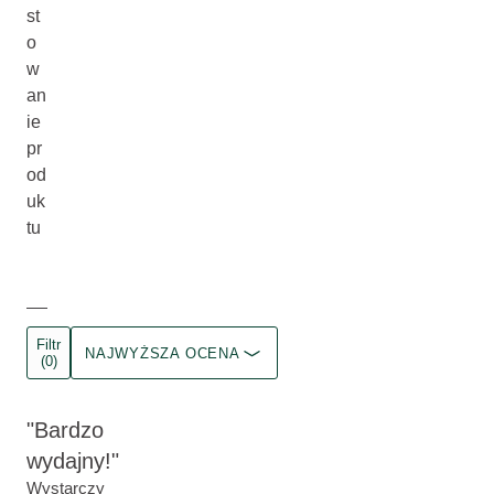
st
o
w
an
ie
pr
od
uk
tu
Filtr
NAJWYŻSZA OCENA
(0)
Bardzo
wydajny!
Wystarczy