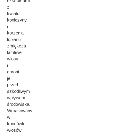
ekstraktami
z
kwiatu
koniczyny
i
korzenia
łopianu
zmiękcza
łamliwe
włosy
i
chroni
je
przed
szkodliwym
wpływem
środowiska.
Wmasowany
w
końcówki
włosów