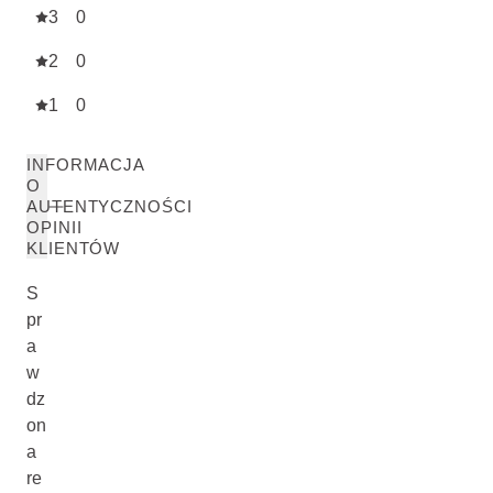
3
0
2
0
1
0
INFORMACJA
O
AUTENTYCZNOŚCI
OPINII
KLIENTÓW
S
pr
a
w
dz
on
a
re