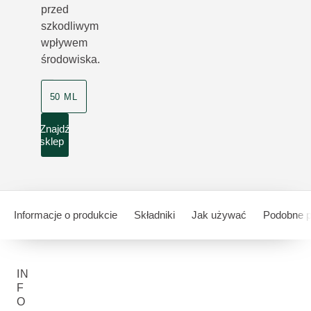
przed
szkodliwym
wpływem
środowiska.
50 ML
Znajdź
sklep
Informacje o produkcie
Składniki
Jak używać
Podobne p
IN
F
O