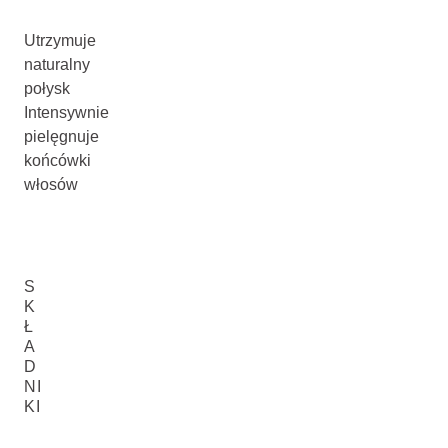
Utrzymuje
naturalny
połysk
Intensywnie
pielęgnuje
końcówki
włosów
S
K
Ł
A
D
NI
KI