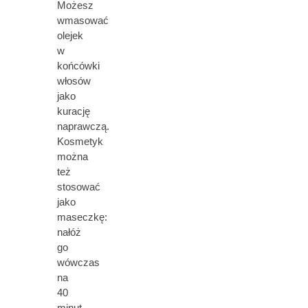
Możesz
wmasować
olejek
w
końcówki
włosów
jako
kurację
naprawczą.
Kosmetyk
można
też
stosować
jako
maseczkę:
nałóż
go
wówczas
na
40
minut