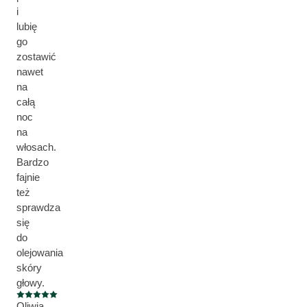
i
lubię
go
zostawić
nawet
na
całą
noc
na
włosach.
Bardzo
fajnie
też
sprawdza
się
do
olejowania
skóry
głowy.
Current rating: 5 out of 5 stars
Oliwia