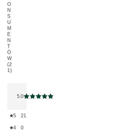
O
N
S
U
M
E
N
T
Ó
W
(2
1)
Current rating: 5 out of 5 stars rated by 21 customers
5.0
Current rating: 5 out of 5 stars
5
21
4
0