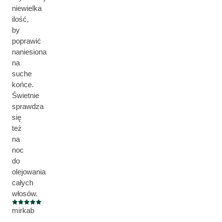
niewielka
ilość,
by
poprawić
naniesiona
na
suche
końce.
Świetnie
sprawdza
się
też
na
noc
do
olejowania
całych
włosów.
Current rating: 5 out of 5 stars
mirkab