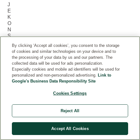
J
E
K
O
N
S
U
By clicking ‘Accept all cookies’, you consent to the storage
M
of cookies and similar technologies on your device and to
E
the processing of your data by us and our partners. The
N
collected data will be used for ads personalization.
T
Especially cookies and mobile ad identifiers will be used for
Ó
personalized and non-personalized advertising.
Link to
W
Google's Business Data Responsibility Site
(2
4)
Cookies Settings
Current rating: 5 out of 5 stars rated by 24 customers
Reject All
5.0
Current rating: 5 out of 5 stars
Accept All Cookies
5
24