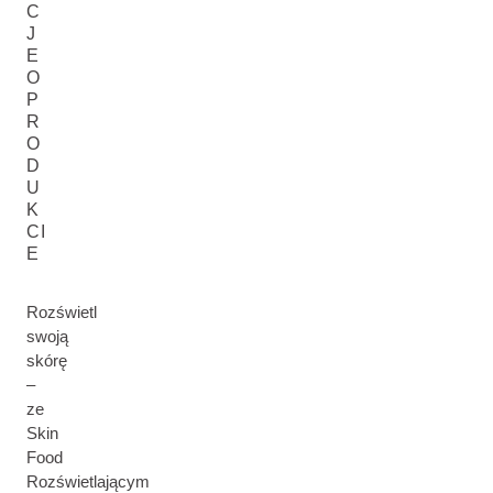
C
J
E
O
P
R
O
D
U
K
CI
E
Rozświetl
swoją
skórę
–
ze
Skin
Food
Rozświetlającym