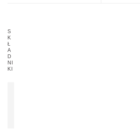
S
K
Ł
A
D
NI
KI
OLEJ Z PESTEK
PAPRASTIE
SŁONECZNIKA
Glycyrrhiza Gla
Helianthus Annuus (Sunflower) Seed
Extract
Oil
WIĘCEJ
WIĘCEJ