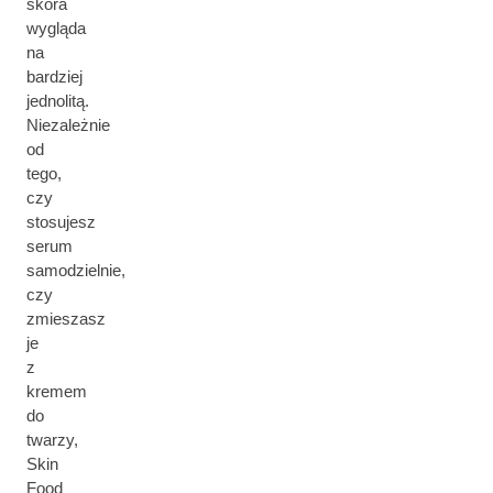
skóra
wygląda
na
bardziej
jednolitą.
Niezależnie
od
tego,
czy
stosujesz
serum
samodzielnie,
czy
zmieszasz
je
z
kremem
do
twarzy,
Skin
Food