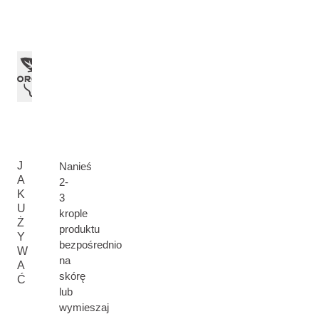
J
Nanieś
A
2-
K
3
U
krople
Ż
produktu
Y
bezpośrednio
W
na
A
skórę
Ć
lub
wymieszaj