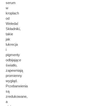
serum
w
kroplach
od
Weleda!
Składniki,
takie
jak
lukrecja
i
pigmenty
odbijające
światło,
zapewniają
promienny
wygląd.
Przebarwienia
są
zredukowane,
a