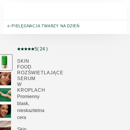
Przejdź do głównej treści
PIELĘGNACJA TWARZY NA DZIEŃ
5
( 24 )
Current rating: 5 out of 5 stars rated by 24 customers
SKIN
FOOD
ROZŚWIETLAJĄCE
SERUM
W
KROPLACH
Promienny
blask,
nieskazitelna
cera
Skin