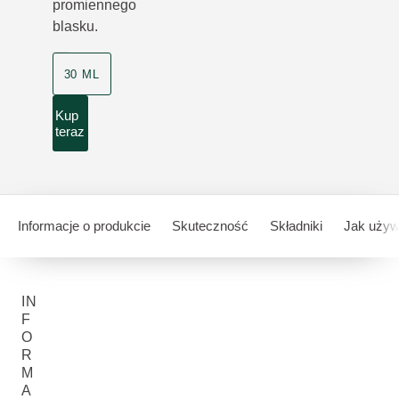
promiennego
blasku.
30 ML
Kup
teraz
Informacje o produkcie
Skuteczność
Składniki
Jak uży
IN
F
O
R
M
A