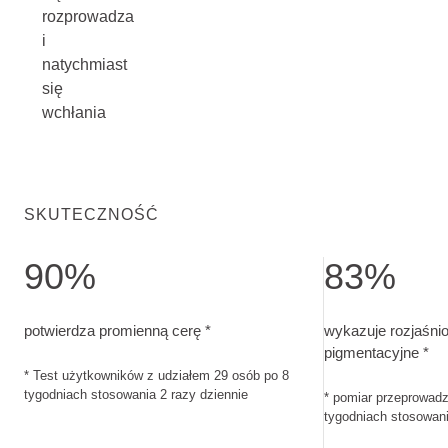
rozprowadza
i
natychmiast
się
wchłania
SKUTECZNOŚĆ
90%
83%
potwierdza promienną cerę. Test użytkowników z udziałem 2
wykazuje rozjaśn
potwierdza promienną cerę *
wykazuje rozjaśni
pigmentacyjne *
* Test użytkowników z udziałem 29 osób po 8
tygodniach stosowania 2 razy dziennie
* pomiar przeprowad
tygodniach stosowani