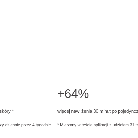
+64%
nie przez 4 tygodnie.
ku skóry. Test aplikacji z udziałem 33 testujących. Stosowanie 
więcej nawilżenia 30 minut po pojedyn
skóry *
więcej nawilżenia 30 minut po pojedynczej
azy dziennie przez 4 tygodnie.
* Mierzony w teście aplikacji z udziałem 31 t