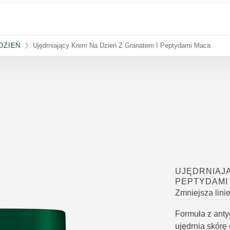
DZIEŃ
Ujędrniający Krem Na Dzień Z Granatem I Peptydami Maca
UJĘDRNIAJĄ
PEPTYDAMI
Zmniejsza linie
Formuła z anty
ujędrnia skórę 