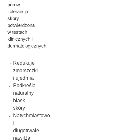
porów.
Tolerancja
skóry
potwierdzona
w testach
klinicznych i
dermatologicznych.
Redukuje
zmarszczki
i ujędrnia
Podkreśla
naturalny
blask
skóry
Natychmiastowo
I
długotrwale
nawilża