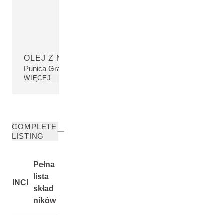
OLEJ Z NASION GRANATU
Punica Granatum Seed Oil
WIĘCEJ
COMPLETE
LISTING
Pełna
lista
INCI
skład
ników