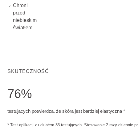
Chroni
przed
niebieskim
światłem
SKUTECZNOŚĆ
76%
testujących potwierdza, że skóra jest bardziej elastyczna. T
testujących potwierdza, że skóra jest bardziej elastyczna *
* Test aplikacji z udziałem 33 testujących. Stosowanie 2 razy dziennie p