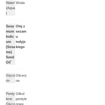
Water
Woda
(Aqua
)
Sesa
Olej z
mum
sezam
Indic
u
um
indyjs
(Sesa
kiego
me)
Seed
*
Oil
Glyce
Glicery
rin
na
Penty
Glikol
lene
pentyle
Glyco
nowy