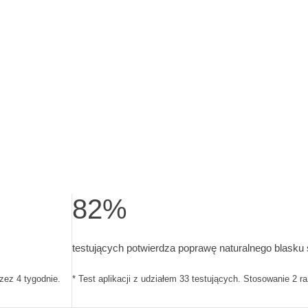
82%
est aplikacji z udziałem 33 testujących. Stosowanie 2 razy dzien
testujących potwierdza poprawę naturalnego blas
testujących potwierdza poprawę naturalnego blasku 
rzez 4 tygodnie.
* Test aplikacji z udziałem 33 testujących. Stosowanie 2 r