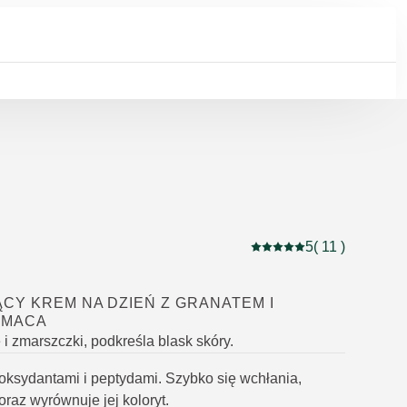
5
( 11 )
Current rating: 5 out of 
CY KREM NA DZIEŃ Z GRANATEM I
 MACA
 i zmarszczki, podkreśla blask skóry.
oksydantami i peptydami. Szybko się wchłania,
oraz wyrównuje jej koloryt.