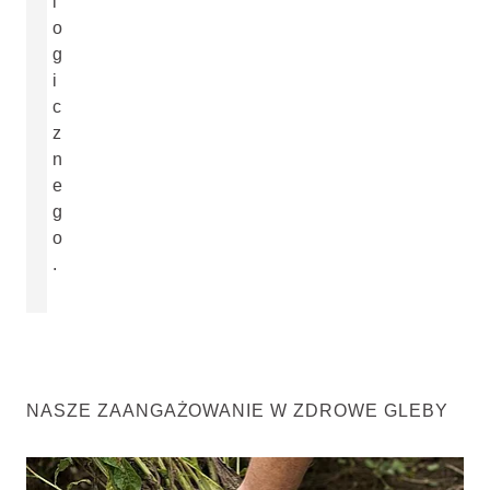
l
o
g
i
c
z
n
e
g
o
.
NASZE ZAANGAŻOWANIE W ZDROWE GLEBY