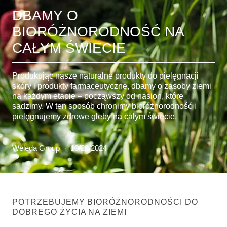
DBAMY O
BIORÓŻNORODNOŚĆ NA
CAŁYM ŚWIECIE
Produkując nasze naturalne produkty do pielęgnacji
skóry i produkty farmaceutyczne, dbamy o zasoby ziemi
na każdym etapie – począwszy od nasion, które
sadzimy. W ten sposób chronimy bioróżnorodność i
pielęgnujemy zdrowe gleby na całym świecie.
Weleda Group
·
10/22/2024
POTRZEBUJEMY BIORÓŻNORODNOŚCI DO
DOBREGO ŻYCIA NA ZIEMI