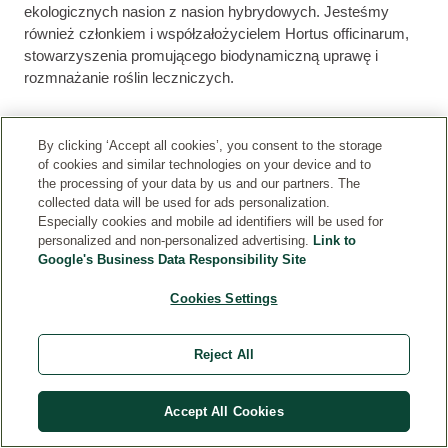
ekologicznych nasion z nasion hybrydowych. Jesteśmy
również członkiem i współzałożycielem Hortus officinarum,
stowarzyszenia promującego biodynamiczną uprawę i
rozmnażanie roślin leczniczych.
By clicking ‘Accept all cookies’, you consent to the storage
of cookies and similar technologies on your device and to
NASZE ROŚLINY UPRAWIAMY Z TROSKĄ, DLA
the processing of your data by us and our partners. The
TWOJEGO DOBREGO SAMOPOCZUCIA
collected data will be used for ads personalization.
Especially cookies and mobile ad identifiers will be used for
personalized and non-personalized advertising.
Link to
Kompost, fermentowana herbata z pokrzywy i inne preparaty
Google's Business Data Responsibility Site
odgrywają ważną rolę w rolnictwie biodynamicznym:
zapewniają żyzność gleby. Naszym celem w dbaniu o glebę
Cookies Settings
nie jest jej wyczerpywanie poprzez nadmierne użytkowanie,
ale raczej napowietrzenie gleby i wzbogacenie jej w naturalne
Reject All
składniki odżywcze. Oto trzy sposoby, w jakie w naturalny
sposób wzmacniamy nasze rośliny i poprawiamy ich
odporność na szkodniki:
Accept All Cookies