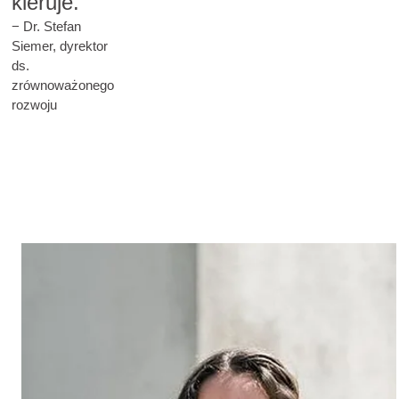
kieruje.“
− Dr. Stefan
Siemer, dyrektor
ds.
zrównoważonego
rozwoju