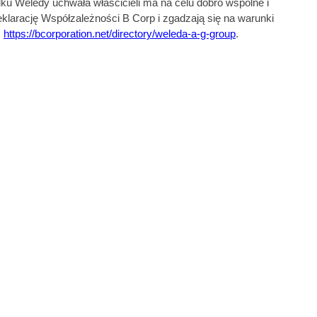
u Weledy uchwała właścicieli ma na celu dobro wspólne i
eklarację Współzależności B Corp i zgadzają się na warunki
m
https://bcorporation.net/directory/weleda-a-g-group
.