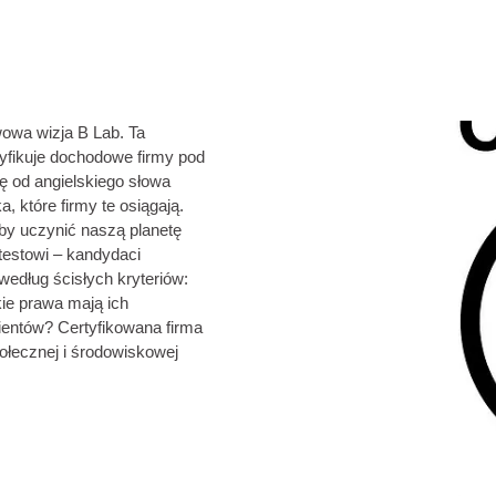
wowa wizja B Lab. Ta
tyfikuje dochodowe firmy pod
ę od angielskiego słowa
a, które firmy te osiągają.
by uczynić naszą planetę
testowi – kandydaci
edług ścisłych kryteriów:
kie prawa mają ich
ientów? Certyfikowana firma
ołecznej i środowiskowej