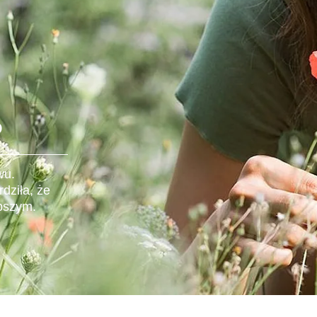
P
wu.
dziła, że
epszym.