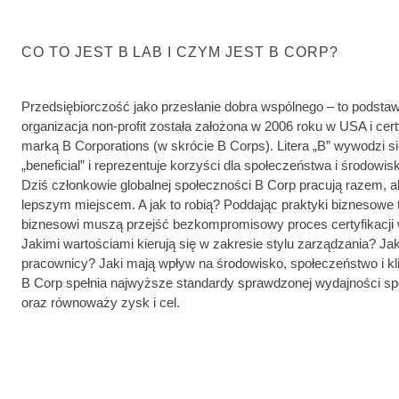
CO TO JEST B LAB I CZYM JEST B CORP?
Przedsiębiorczość jako przesłanie dobra wspólnego – to podsta
organizacja non-profit została założona w 2006 roku w USA i cer
marką B Corporations (w skrócie B Corps). Litera „B” wywodzi si
„beneficial” i reprezentuje korzyści dla społeczeństwa i środowisk
Dziś członkowie globalnej społeczności B Corp pracują razem, a
lepszym miejscem. A jak to robią? Poddając praktyki biznesowe 
biznesowi muszą przejść bezkompromisowy proces certyfikacji w
Jakimi wartościami kierują się w zakresie stylu zarządzania? Ja
pracownicy? Jaki mają wpływ na środowisko, społeczeństwo i kl
B Corp spełnia najwyższe standardy sprawdzonej wydajności sp
oraz równoważy zysk i cel.