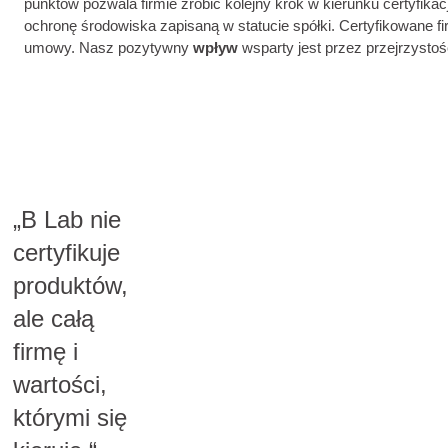
punktów pozwala firmie zrobić kolejny krok w kierunku certyfikacj
ochronę środowiska zapisaną w statucie spółki. Certyfikowane fi
umowy. Nasz pozytywny
wpływ
wsparty jest przez przejrzysto
„B Lab nie
certyfikuje
produktów,
ale całą
firmę i
wartości,
którymi się