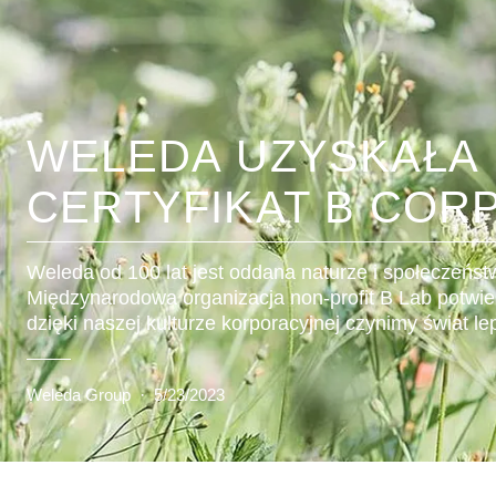
WELEDA UZYSKAŁA
CERTYFIKAT B COR
Weleda od 100 lat jest oddana naturze i społeczeńst
Międzynarodowa organizacja non-profit B Lab potwier
dzięki naszej kulturze korporacyjnej czynimy świat l
Weleda Group
·
5/23/2023