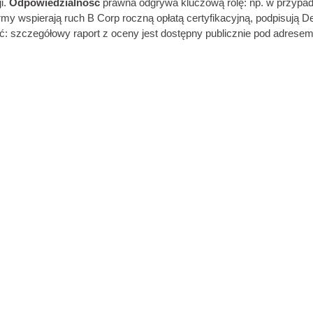
i.
Odpowiedzialność
prawna odgrywa kluczową rolę: np. w przypadk
rmy wspierają ruch B Corp roczną opłatą certyfikacyjną, podpisują D
ść: szczegółowy raport z oceny jest dostępny publicznie pod adrese